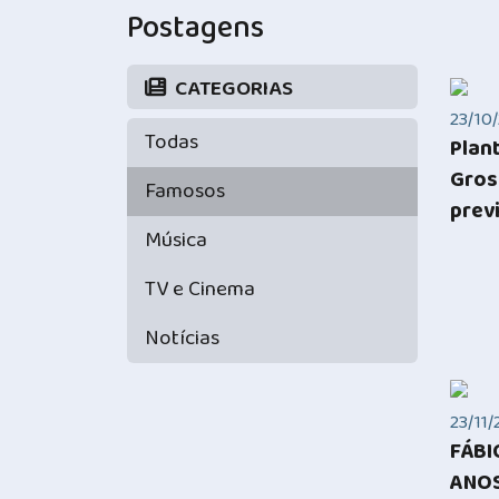
Postagens
CATEGORIAS
23/10/
Todas
Plan
Gros
Famosos
prev
Música
TV e Cinema
Notícias
23/11/
FÁBI
ANOS