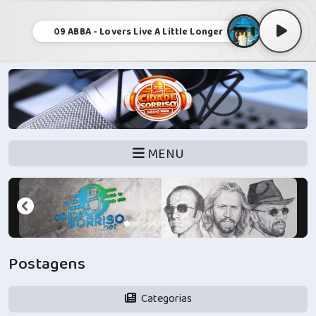
09 ABBA - Lovers Live A Little Longer
MENU
Postagens
Categorias