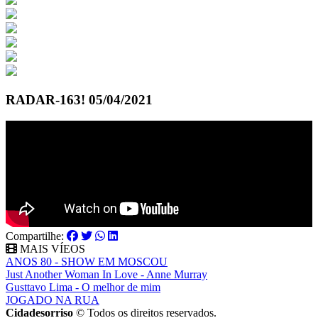
RADAR-163! 05/04/2021
Compartilhe:
MAIS VÍEOS
ANOS 80 - SHOW EM MOSCOU
Just Another Woman In Love - Anne Murray
Gusttavo Lima - O melhor de mim
JOGADO NA RUA
Cidadesorriso
© Todos os direitos reservados.