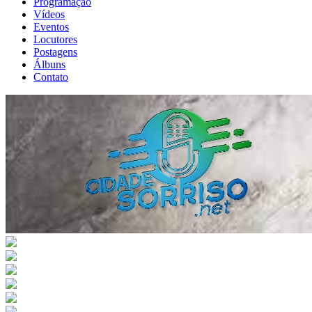
Programação
Vídeos
Eventos
Locutores
Postagens
Álbuns
Contato