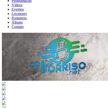
Programação
Vídeos
Eventos
Locutores
Postagens
Álbuns
Contato