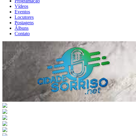
Programação
Vídeos
Eventos
Locutores
Postagens
Álbuns
Contato