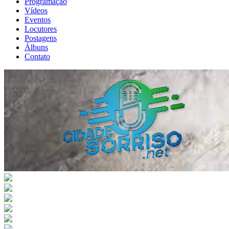
Programação
Vídeos
Eventos
Locutores
Postagens
Álbuns
Contato