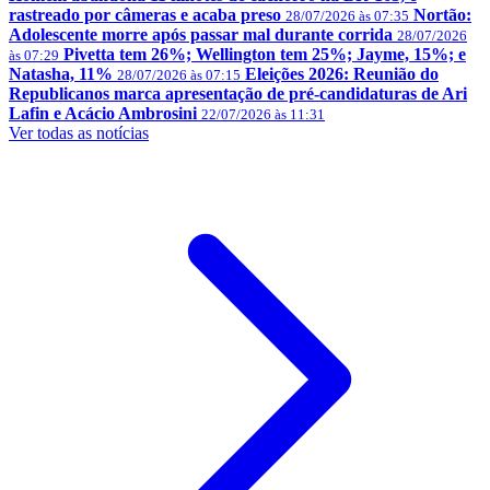
rastreado por câmeras e acaba preso
Nortão:
28/07/2026 às 07:35
Adolescente morre após passar mal durante corrida
28/07/2026
Pivetta tem 26%; Wellington tem 25%; Jayme, 15%; e
às 07:29
Natasha, 11%
Eleições 2026: Reunião do
28/07/2026 às 07:15
Republicanos marca apresentação de pré-candidaturas de Ari
Lafin e Acácio Ambrosini
22/07/2026 às 11:31
Ver todas as notícias