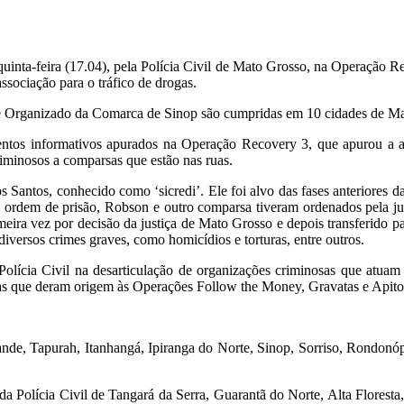
nta-feira (17.04), pela Polícia Civil de Mato Grosso, na Operação Re
associação para o tráfico de drogas.
me Organizado da Comarca de Sinop são cumpridas em 10 cidades de Mato
entos informativos apurados na Operação Recovery 3, que apurou a a
iminosos a comparsas que estão nas ruas.
Santos, conhecido como ‘sicredi’. Ele foi alvo das fases anteriores 
va ordem de prisão, Robson e outro comparsa tiveram ordenados pela j
imeira vez por decisão da justiça de Mato Grosso e depois transferido p
iversos crimes graves, como homicídios e torturas, entre outros.
lícia Civil na desarticulação de organizações criminosas que atuam 
as que deram origem às Operações Follow the Money, Gravatas e Apito
ande, Tapurah, Itanhangá, Ipiranga do Norte, Sinop, Sorriso, Rondonó
a Polícia Civil de Tangará da Serra, Guarantã do Norte, Alta Florest