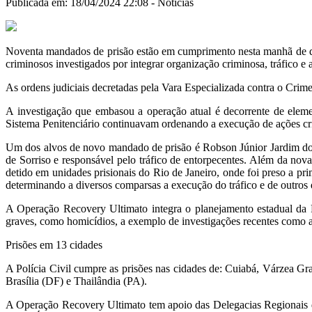
Publicada em: 18/04/2024 22:08 -
Notícias
Noventa mandados de prisão estão em cumprimento nesta manhã de qui
criminosos investigados por integrar organização criminosa, tráfico e 
As ordens judiciais decretadas pela Vara Especializada contra o Cri
A investigação que embasou a operação atual é decorrente de elem
Sistema Penitenciário continuavam ordenando a execução de ações cr
Um dos alvos de novo mandado de prisão é Robson Júnior Jardim dos 
de Sorriso e responsável pelo tráfico de entorpecentes. Além da no
detido em unidades prisionais do Rio de Janeiro, onde foi preso a pr
determinando a diversos comparsas a execução do tráfico e de outros d
A Operação Recovery Ultimato integra o planejamento estadual da Po
graves, como homicídios, a exemplo de investigações recentes como 
Prisões em 13 cidades
A Polícia Civil cumpre as prisões nas cidades de: Cuiabá, Várzea Gr
Brasília (DF) e Thailândia (PA).
A Operação Recovery Ultimato tem apoio das Delegacias Regionais d